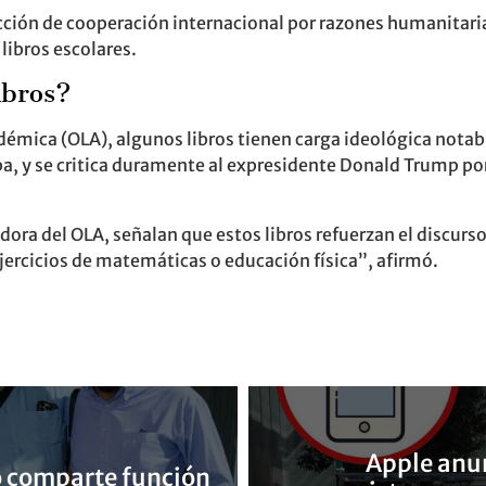
 acción de cooperación internacional por razones humanitar
 libros escolares.
ibros?
démica (OLA), algunos libros tienen carga ideológica notab
 y se critica duramente al expresidente Donald Trump por “
ra del OLA, señalan que estos libros refuerzan el discurso
jercicios de matemáticas o educación física”, afirmó.
Apple anun
o comparte función